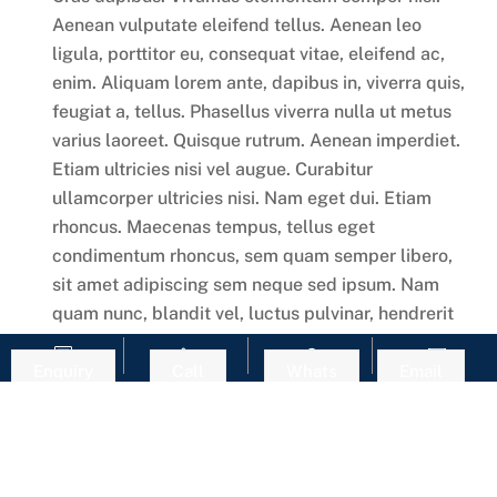
Aenean vulputate eleifend tellus. Aenean leo
ligula, porttitor eu, consequat vitae, eleifend ac,
enim. Aliquam lorem ante, dapibus in, viverra quis,
feugiat a, tellus. Phasellus viverra nulla ut metus
varius laoreet. Quisque rutrum. Aenean imperdiet.
Etiam ultricies nisi vel augue. Curabitur
ullamcorper ultricies nisi. Nam eget dui. Etiam
rhoncus. Maecenas tempus, tellus eget
condimentum rhoncus, sem quam semper libero,
sit amet adipiscing sem neque sed ipsum. Nam
quam nunc, blandit vel, luctus pulvinar, hendrerit
id, lorem. Maecenas nec odio et ante tincidunt
Enquiry
Call
Whats
Email
tempus. Donec vitae sapien ut libero venenatis
faucibus. Nullam quis ante. Etiam sit amet orci
eget eros faucibus tincidunt. Duis leo. Sed fringilla
mauris sit amet nibh. Donec sodales sagittis
magna. Sed consequat, leo eget bibendum